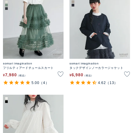
somari imagination
somari imagination
フリルティアードチュールスカート
タックデザインノーカラージャケット
7,980
6,980
¥
¥
税込
税込
5.00
（4）
4.62
（13）