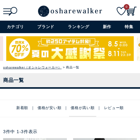
0
検索
詳細検索+
カテゴリ
ブランド
ランキング
新作
特集
osharewalker（オシャレウォーカー）
商品一覧
商品一覧
新着順
価格が安い順
価格が高い順
レビュー順
3
件中
1
-
3
件表示