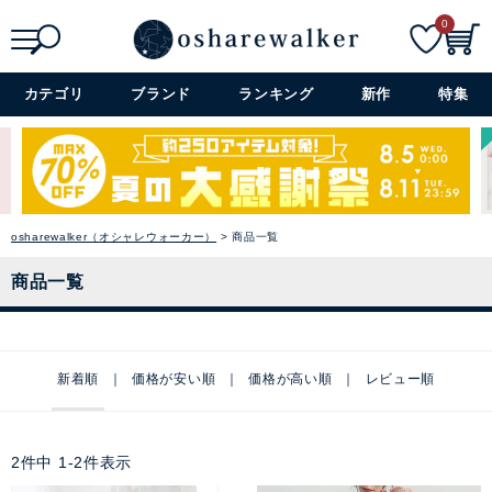
0
検索
詳細検索+
カテゴリ
ブランド
ランキング
新作
特集
osharewalker（オシャレウォーカー）
商品一覧
商品一覧
新着順
価格が安い順
価格が高い順
レビュー順
2
件中
1
-
2
件表示