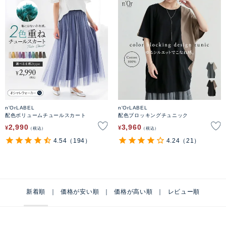
n'OrLABEL
n'OrLABEL
配色ボリュームチュールスカート
配色ブロッキングチュニック
2,990
3,960
¥
¥
税込
税込
4.54
（194）
4.24
（21）
新着順
価格が安い順
価格が高い順
レビュー順