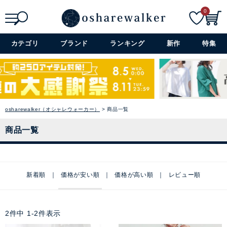
0
検索
詳細検索+
カテゴリ
ブランド
ランキング
新作
特集
osharewalker（オシャレウォーカー）
商品一覧
商品一覧
新着順
価格が安い順
価格が高い順
レビュー順
2
件中
1
-
2
件表示