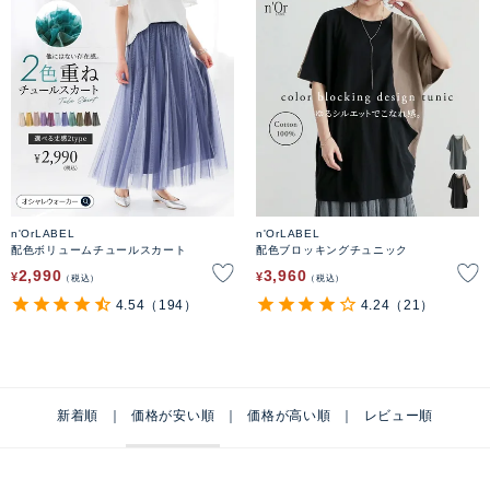
n'OrLABEL
n'OrLABEL
配色ボリュームチュールスカート
配色ブロッキングチュニック
2,990
3,960
¥
¥
税込
税込
4.54
（194）
4.24
（21）
新着順
価格が安い順
価格が高い順
レビュー順