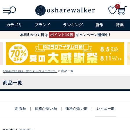
0
検索
詳細検索+
カテゴリ
ブランド
ランキング
新作
特集
本日5のつく日は
ポイント10倍
キャンペーン開催中!
osharewalker（オシャレウォーカー）
商品一覧
商品一覧
新着順
価格が安い順
価格が高い順
レビュー順