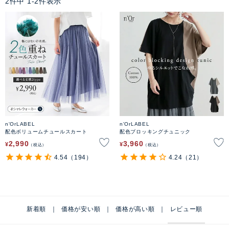
2
件中
1
-
2
件表示
n'OrLABEL
n'OrLABEL
配色ボリュームチュールスカート
配色ブロッキングチュニック
2,990
3,960
¥
¥
税込
税込
4.54
（194）
4.24
（21）
新着順
価格が安い順
価格が高い順
レビュー順