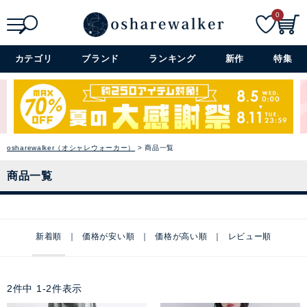
0
検索
詳細検索+
カテゴリ
ブランド
ランキング
新作
特集
osharewalker（オシャレウォーカー）
商品一覧
商品一覧
新着順
価格が安い順
価格が高い順
レビュー順
2
件中
1
-
2
件表示