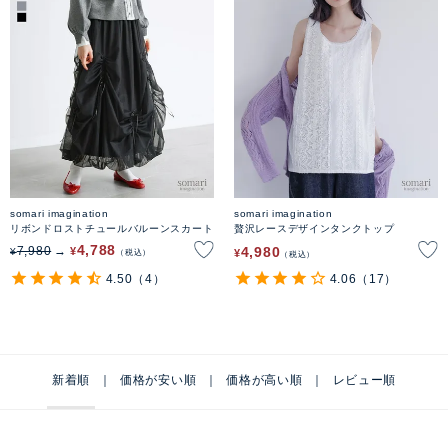
somari imagination
somari imagination
リボンドロストチュールバルーンスカート
贅沢レースデザインタンクトップ
4,788
4,980
7,980
¥
¥
¥
税込
税込
4.50
（4）
4.06
（17）
新着順
価格が安い順
価格が高い順
レビュー順