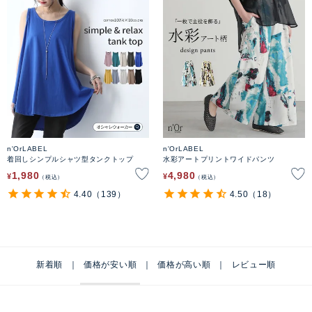
n'OrLABEL
n'OrLABEL
着回しシンプルシャツ型タンクトップ
水彩アートプリントワイドパンツ
1,980
4,980
¥
¥
税込
税込
4.40
（139）
4.50
（18）
新着順
価格が安い順
価格が高い順
レビュー順