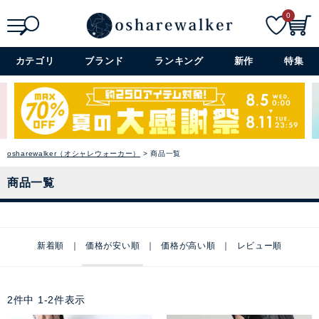
0
検索
詳細検索+
カテゴリ
ブランド
ランキング
新作
特集
osharewalker（オシャレウォーカー）
商品一覧
商品一覧
新着順
価格が安い順
価格が高い順
レビュー順
2
件中
1
-
2
件表示