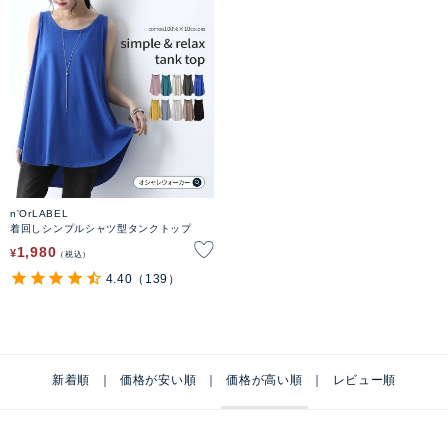
n'OrLABEL
着回しシンプルシャツ型タンクトップ
1,980
¥
税込
4.40
（139）
新着順
価格が安い順
価格が高い順
レビュー順