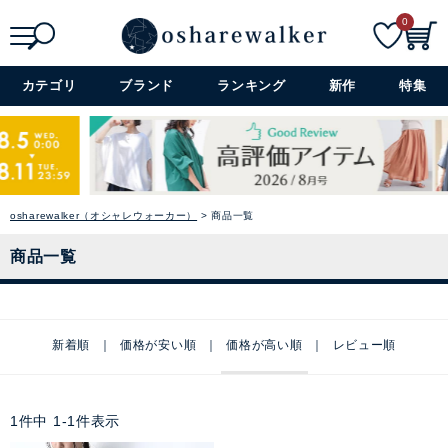
0
検索
詳細検索+
カテゴリ
ブランド
ランキング
新作
特集
osharewalker（オシャレウォーカー）
商品一覧
商品一覧
新着順
価格が安い順
価格が高い順
レビュー順
1
件中
1
-
1
件表示