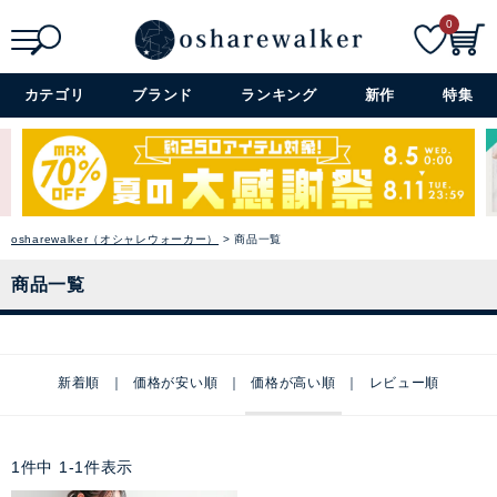
0
検索
詳細検索+
カテゴリ
ブランド
ランキング
新作
特集
osharewalker（オシャレウォーカー）
商品一覧
商品一覧
新着順
価格が安い順
価格が高い順
レビュー順
1
件中
1
-
1
件表示