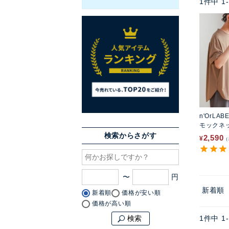
1
件中
1
-
n'OrLAB
モックネ
ャツ
検索からさがす
2,590
¥
〜
新着順
新着順
価格が安い順
価格が高い順
1
件中
1
-
検索