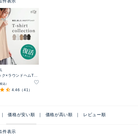
1
件表示
EL
ック×ラウンドヘムTシ
税込
4.46
（41）
価格が安い順
価格が高い順
レビュー順
1
件表示