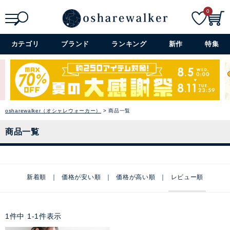
0
検索
詳細検索+
カテゴリ
ブランド
ランキング
新作
特集
osharewalker（オシャレウォーカー）
商品一覧
商品一覧
新着順
価格が安い順
価格が高い順
レビュー順
1
件中
1
-
1
件表示