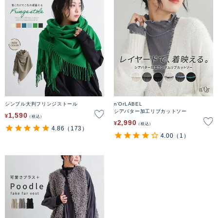
シンプル大判フリンジストール
n'OrLABEL
シアバター加工リブカットソー
1,590
¥
税込
2,990
¥
税込
4.86
（173）
4.00
（1）