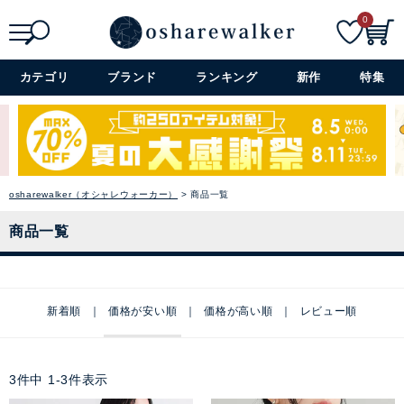
0
検索
詳細検索+
カテゴリ
ブランド
ランキング
新作
特集
osharewalker（オシャレウォーカー）
商品一覧
商品一覧
新着順
価格が安い順
価格が高い順
レビュー順
3
件中
1
-
3
件表示