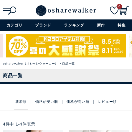
0
検索
詳細検索+
カテゴリ
ブランド
ランキング
新作
特集
osharewalker（オシャレウォーカー）
商品一覧
商品一覧
新着順
価格が安い順
価格が高い順
レビュー順
4
件中
1
-
4
件表示