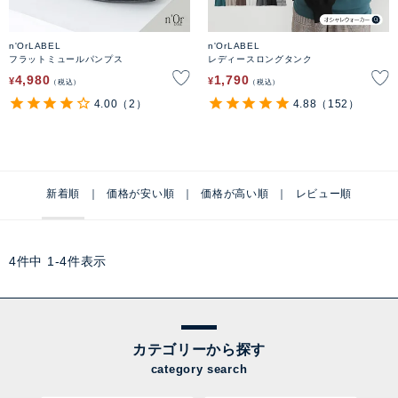
n'OrLABEL
n'OrLABEL
フラットミュールパンプス
レディースロングタンク
4,980
1,790
¥
¥
税込
税込
4.00
（2）
4.88
（152）
新着順
価格が安い順
価格が高い順
レビュー順
4
件中
1
-
4
件表示
カテゴリーから探す
category search