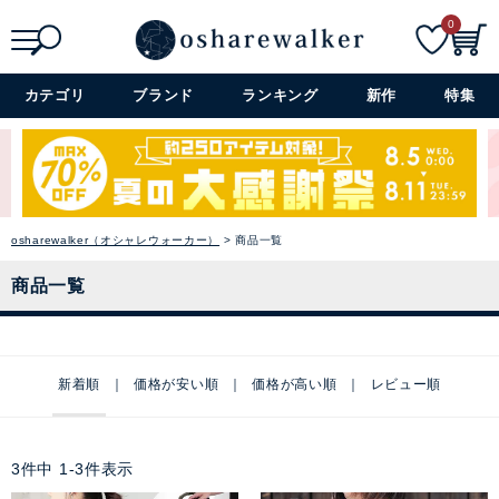
0
検索
詳細検索+
カテゴリ
ブランド
ランキング
新作
特集
osharewalker（オシャレウォーカー）
商品一覧
商品一覧
新着順
価格が安い順
価格が高い順
レビュー順
3
件中
1
-
3
件表示