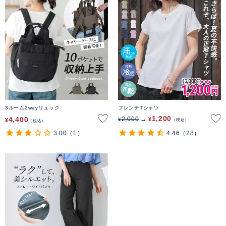
3ルーム2wayリュック
フレンチTシャツ
1,200
4,400
2,000
¥
¥
¥
税込
税込
3.00
（1）
4.46
（28）