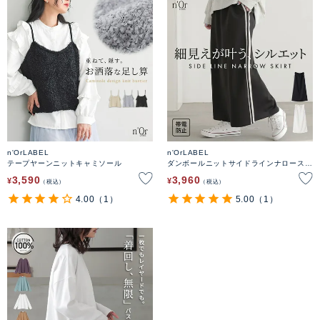
n'OrLABEL
n'OrLABEL
テープヤーンニットキャミソール
ダンボールニットサイドラインナロースカ
ート
3,590
3,960
¥
¥
税込
税込
4.00
（1）
5.00
（1）