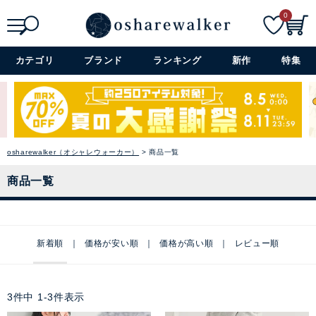
0
検索
詳細検索+
カテゴリ
ブランド
ランキング
新作
特集
osharewalker（オシャレウォーカー）
商品一覧
商品一覧
新着順
価格が安い順
価格が高い順
レビュー順
3
件中
1
-
3
件表示