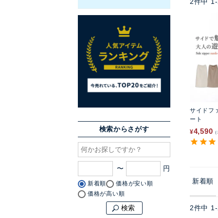
2
件中
1
-
サイドフ
ート
検索からさがす
4,590
¥
〜
新着順
新着順
価格が安い順
価格が高い順
2
件中
1
-
検索