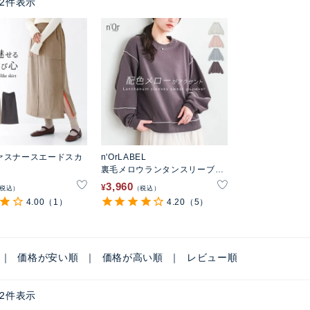
2
件表示
ァスナースエードスカ
n'OrLABEL
裏毛メロウランタンスリーブプ
ルオーバー
3,960
¥
税込
税込
4.00
（1）
4.20
（5）
価格が安い順
価格が高い順
レビュー順
2
件表示