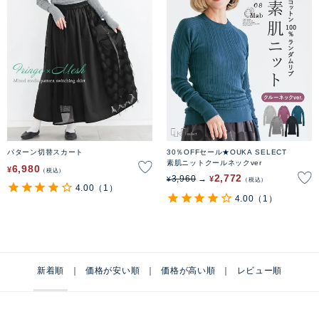
パターン切替スカート
30％OFFセール★OUKA SELECT
素肌ニットクールネックver
6,980
¥
税込
2,772
3,960
¥
¥
税込
4.00
（1）
4.00
（1）
新着順
価格が安い順
価格が高い順
レビュー順