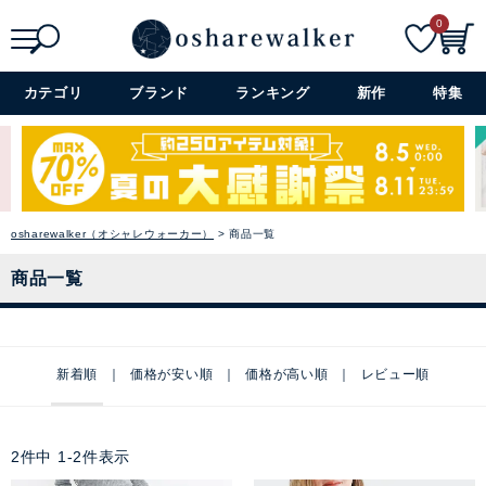
0
検索
詳細検索+
カテゴリ
ブランド
ランキング
新作
特集
osharewalker（オシャレウォーカー）
商品一覧
商品一覧
新着順
価格が安い順
価格が高い順
レビュー順
2
件中
1
-
2
件表示