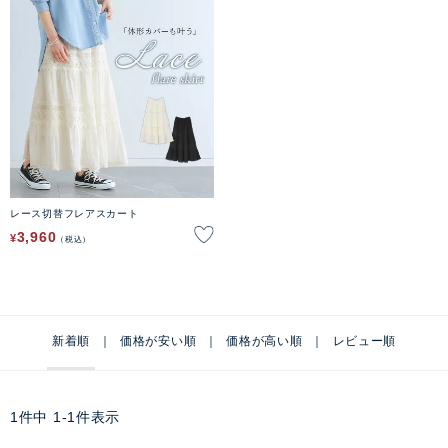
レース切替フレアスカート
3,960
¥
税込
新着順
価格が安い順
価格が高い順
レビュー順
1
件中
1
-
1
件表示