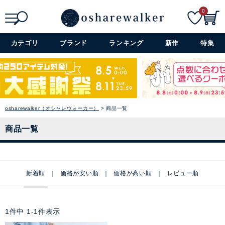
0
検索
詳細検索+
カテゴリ
ブランド
ランキング
新作
特集
osharewalker（オシャレウォーカー）
商品一覧
商品一覧
新着順
価格が安い順
価格が高い順
レビュー順
1
件中
1
-
1
件表示