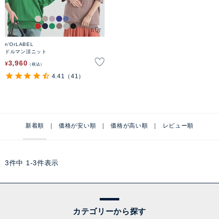
n'OrLABEL
ドルマン涼ニット
3,960
¥
税込
4.41
（41）
新着順
価格が安い順
価格が高い順
レビュー順
3
件中
1
-
3
件表示
カテゴリーから探す