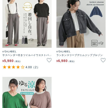
n'OrLABEL
n'OrLABEL
サスペンダー付きツイルハイウエストパン
ランタンスリーブデニムジップブルゾン
ツ
5,980
6,980
¥
¥
税込
税込
4.00
（2）