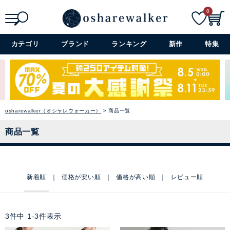
0
検索
詳細検索+
カテゴリ
ブランド
ランキング
新作
特集
osharewalker（オシャレウォーカー）
商品一覧
商品一覧
新着順
価格が安い順
価格が高い順
レビュー順
3
件中
1
-
3
件表示