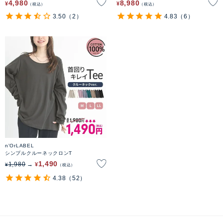
4,980
8,980
¥
¥
税込
税込
3.50
（2）
4.83
（6）
n'OrLABEL
シンプルクルーネックロンT
1,490
1,980
¥
¥
税込
4.38
（52）