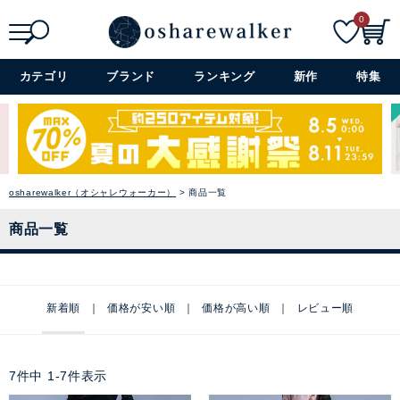
0
検索
詳細検索+
カテゴリ
ブランド
ランキング
新作
特集
osharewalker（オシャレウォーカー）
商品一覧
商品一覧
新着順
価格が安い順
価格が高い順
レビュー順
7
件中
1
-
7
件表示