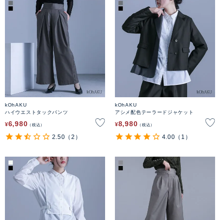
kOhAKU
kOhAKU
ハイウエストタックパンツ
アシメ配色テーラードジャケット
6,980
8,980
¥
¥
税込
税込
2.50
（2）
4.00
（1）