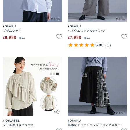
kOhAKU
kOhAKU
ブザムシャツ
ハイウエストグルカパンツ
6,980
7,980
¥
¥
税込
税込
5.00
（1）
n'OrLABEL
kOhAKU
フリル襟付きブラウス
異素材ドッキングフレアロングスカート