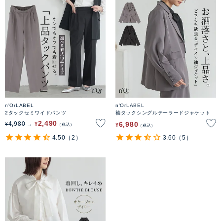
n'OrLABEL
n'OrLABEL
2タックセミワイドパンツ
袖タックシングルテーラードジャケット
2,490
6,980
4,980
¥
¥
¥
税込
税込
4.50
（2）
3.60
（5）