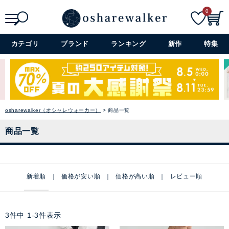
0
検索
詳細検索+
カテゴリ
ブランド
ランキング
新作
特集
osharewalker（オシャレウォーカー）
商品一覧
商品一覧
新着順
価格が安い順
価格が高い順
レビュー順
3
件中
1
-
3
件表示