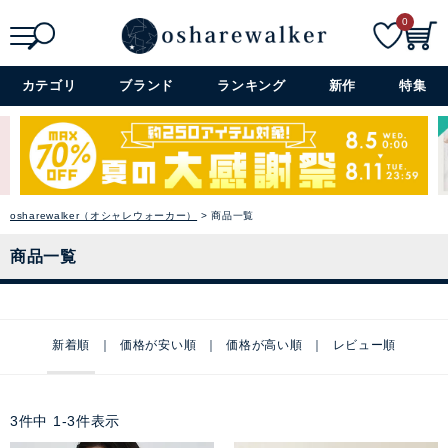
0
検索
詳細検索+
カテゴリ
ブランド
ランキング
新作
特集
osharewalker（オシャレウォーカー）
商品一覧
商品一覧
新着順
価格が安い順
価格が高い順
レビュー順
3
件中
1
-
3
件表示