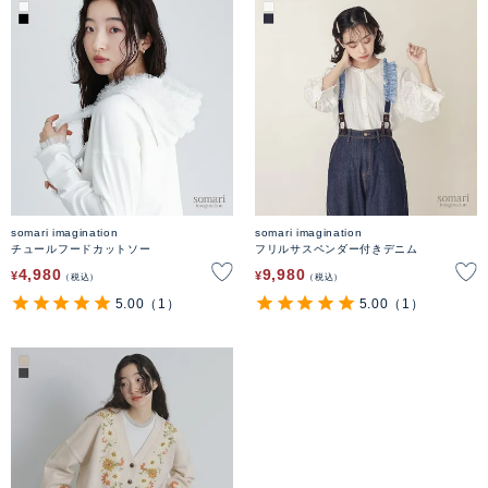
somari imagination
somari imagination
チュールフードカットソー
フリルサスペンダー付きデニム
4,980
9,980
¥
¥
税込
税込
5.00
（1）
5.00
（1）