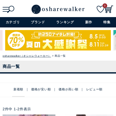
0
検索
詳細検索+
カテゴリ
ブランド
ランキング
新作
特集
osharewalker（オシャレウォーカー）
商品一覧
商品一覧
新着順
価格が安い順
価格が高い順
レビュー順
2
件中
1
-
2
件表示