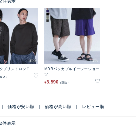
2
件表示
ックプリントロンＴ
MDRパッカブルイージーショー
ツ
税込
3,590
¥
税込
価格が安い順
価格が高い順
レビュー順
2
件表示