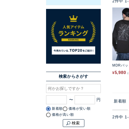
2
件中
1
-
MDRバ
5,980
¥
検索からさがす
〜
新着順
新着順
価格が安い順
価格が高い順
2
件中
1
-
検索