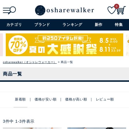
0
検索
詳細検索+
カテゴリ
ブランド
ランキング
新作
特集
osharewalker（オシャレウォーカー）
商品一覧
商品一覧
新着順
価格が安い順
価格が高い順
レビュー順
3
件中
1
-
3
件表示