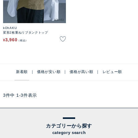
kOhAKU
変形2枚重ねリブタンクトップ
3,960
¥
税込
新着順
価格が安い順
価格が高い順
レビュー順
3
件中
1
-
3
件表示
カテゴリーから探す
category search