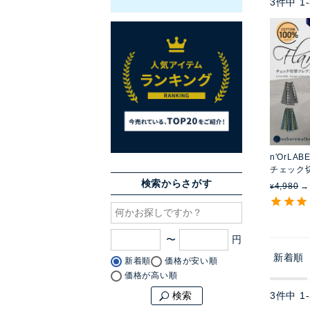
3
件中
1
-
n'OrLAB
チェック
検索からさがす
4,980
¥
〜
新着順
新着順
価格が安い順
価格が高い順
3
件中
1
-
検索