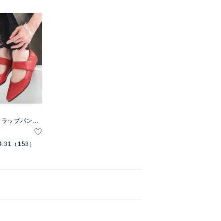
トラップパンプ
4.31
（153）