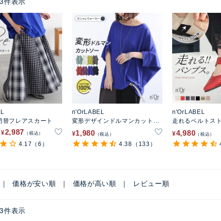
3
件表示
EL
n'OrLABEL
n'OrLABEL
切替フレアスカート
変形デザインドルマンカットソ
走れるベルトス
ー
ス
2,987
1,980
4,980
¥
¥
¥
税込
税込
税込
4.17
（6）
4.38
（133）
価格が安い順
価格が高い順
レビュー順
3
件表示