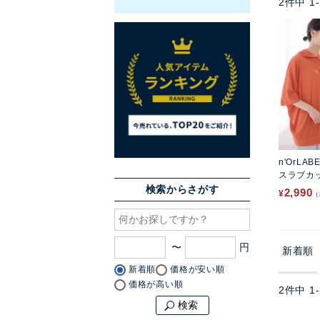
2
件中
1
-
n'OrLAB
スラブカ
検索からさがす
2,990
¥
〜
新着順
新着順
価格が安い順
価格が高い順
2
件中
1
-
検索