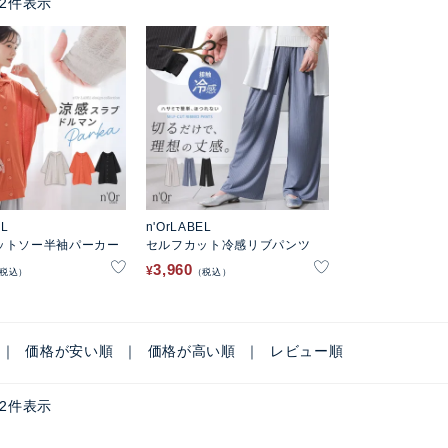
2
件表示
EL
n'OrLABEL
ットソー半袖パーカー
セルフカット冷感リブパンツ
3,960
¥
税込
税込
価格が安い順
価格が高い順
レビュー順
2
件表示