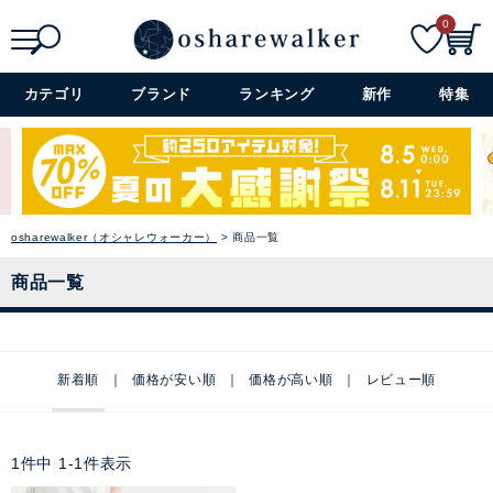
0
検索
詳細検索+
カテゴリ
ブランド
ランキング
新作
特集
osharewalker（オシャレウォーカー）
商品一覧
商品一覧
新着順
価格が安い順
価格が高い順
レビュー順
1
件中
1
-
1
件表示