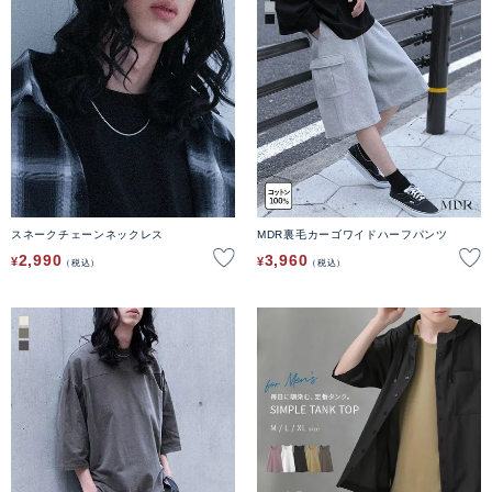
スネークチェーンネックレス
MDR裏毛カーゴワイドハーフパンツ
2,990
3,960
¥
¥
税込
税込