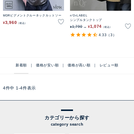
MDRピグメントクルーネックカットソー
n'OrLABEL
シンプルタンクトップ
3,960
¥
税込
1,074
1,790
¥
¥
税込
4.33
（3）
新着順
価格が安い順
価格が高い順
レビュー順
4
件中
1
-
4
件表示
カテゴリーから探す
category search