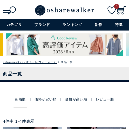
0
検索
詳細検索+
カテゴリ
ブランド
ランキング
新作
特集
osharewalker（オシャレウォーカー）
商品一覧
商品一覧
新着順
価格が安い順
価格が高い順
レビュー順
4
件中
1
-
4
件表示