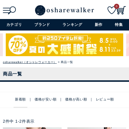
0
検索
詳細検索+
カテゴリ
ブランド
ランキング
新作
特集
osharewalker（オシャレウォーカー）
商品一覧
商品一覧
新着順
価格が安い順
価格が高い順
レビュー順
2
件中
1
-
2
件表示