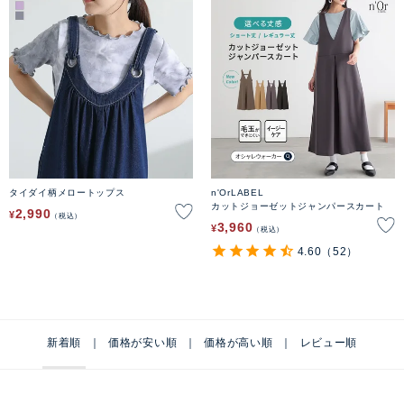
タイダイ柄メロートップス
n'OrLABEL
カットジョーゼットジャンパースカート
2,990
¥
税込
3,960
¥
税込
4.60
（52）
新着順
価格が安い順
価格が高い順
レビュー順