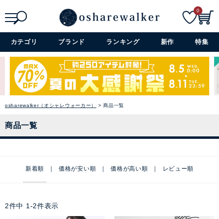
0
検索
詳細検索+
カテゴリ
ブランド
ランキング
新作
特集
osharewalker（オシャレウォーカー）
商品一覧
商品一覧
新着順
価格が安い順
価格が高い順
レビュー順
2
件中
1
-
2
件表示