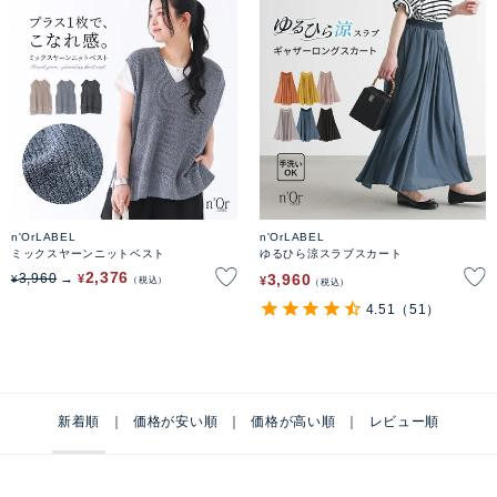
n'OrLABEL
n'OrLABEL
ミックスヤーンニットベスト
ゆるひら涼スラブスカート
2,376
3,960
3,960
¥
¥
¥
税込
税込
4.51
（51）
新着順
価格が安い順
価格が高い順
レビュー順