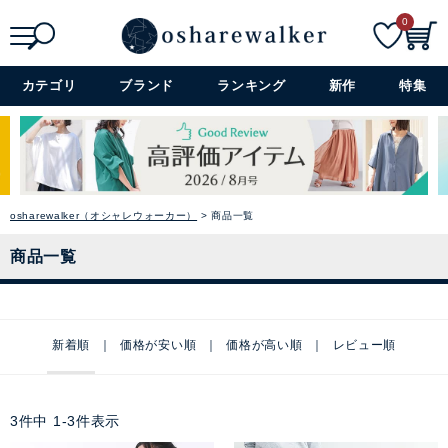
0
検索
詳細検索+
カテゴリ
ブランド
ランキング
新作
特集
osharewalker（オシャレウォーカー）
商品一覧
商品一覧
新着順
価格が安い順
価格が高い順
レビュー順
3
件中
1
-
3
件表示