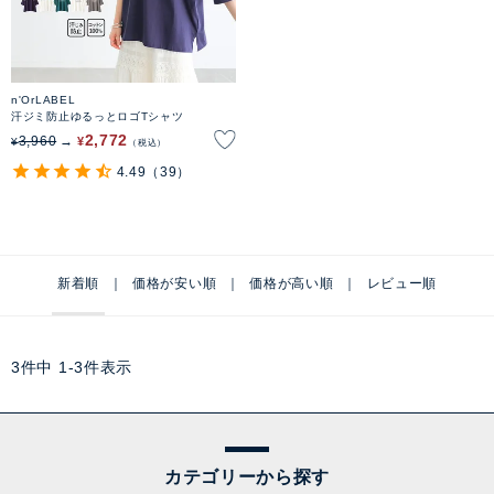
n'OrLABEL
汗ジミ防止ゆるっとロゴTシャツ
2,772
3,960
¥
¥
税込
4.49
（39）
新着順
価格が安い順
価格が高い順
レビュー順
3
件中
1
-
3
件表示
カテゴリーから探す