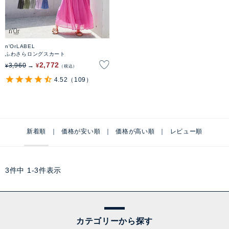
n'OrLABEL
ふわさらロングスカート
2,772
3,960
¥
¥
税込
4.52
（109）
新着順
価格が安い順
価格が高い順
レビュー順
3
件中
1
-
3
件表示
カテゴリーから探す