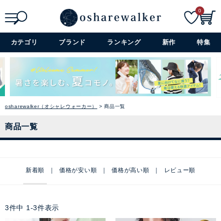
0
検索
詳細検索+
カテゴリ
ブランド
ランキング
新作
特集
osharewalker（オシャレウォーカー）
商品一覧
商品一覧
新着順
価格が安い順
価格が高い順
レビュー順
3
件中
1
-
3
件表示