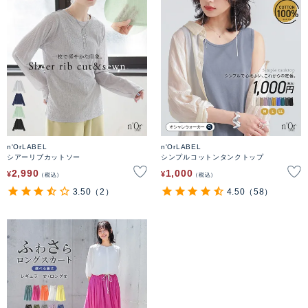
n'OrLABEL
n'OrLABEL
シアーリブカットソー
シンプルコットンタンクトップ
2,990
1,000
¥
¥
税込
税込
3.50
（2）
4.50
（58）