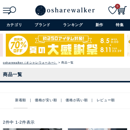
0
検索
詳細検索+
カテゴリ
ブランド
ランキング
新作
特集
osharewalker（オシャレウォーカー）
商品一覧
商品一覧
新着順
価格が安い順
価格が高い順
レビュー順
2
件中
1
-
2
件表示