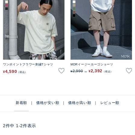
ワンポイントフラワー刺繍Tシャツ
MDRイージーカーゴショーツ
2,392
4,590
2,990
¥
¥
¥
税込
税込
新着順
価格が安い順
価格が高い順
レビュー順
2
件中
1
-
2
件表示