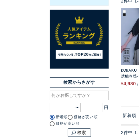
2
件中
1
-
kOhAKU
接触冷感
ー
検索からさがす
4,980
¥
〜
新着順
新着順
価格が安い順
価格が高い順
2
件中
1
-
検索