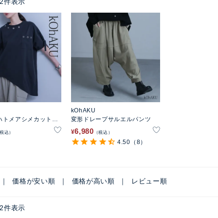
2
件表示
kOhAKU
ハトメアシメカットソ
変形ドレープサルエルパンツ
6,980
¥
税込
税込
4.50
（8）
価格が安い順
価格が高い順
レビュー順
2
件表示