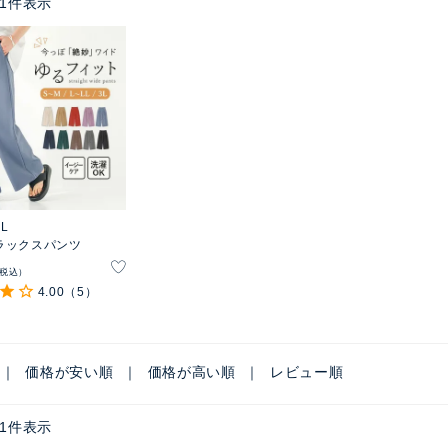
1
件表示
EL
ラックスパンツ
税込
4.00
（5）
価格が安い順
価格が高い順
レビュー順
1
件表示