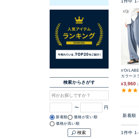
1
件中
1
-
n'OrLAB
カラース
検索からさがす
3,960
¥
〜
新着順
新着順
価格が安い順
価格が高い順
1
件中
1
-
検索