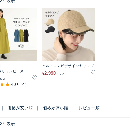
2
件表示
EL
キルトコンビデザインキャップ
絞りワンピース
2,990
¥
税込
税込
4.83
（6）
価格が安い順
価格が高い順
レビュー順
2
件表示