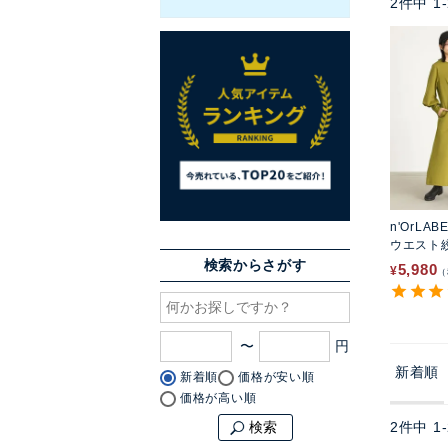
2
件中
1
-
n'OrLAB
ウエスト
検索からさがす
5,980
¥
〜
新着順
新着順
価格が安い順
価格が高い順
2
件中
1
-
検索