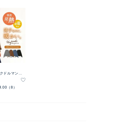
ックドルマンニ
4.00
（8）