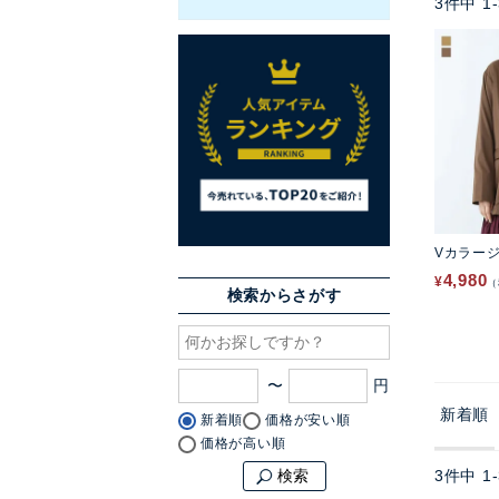
3
件中
1
-
Vカラー
4,980
¥
検索からさがす
〜
新着順
新着順
価格が安い順
価格が高い順
3
件中
1
-
検索