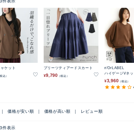
3
件表示
ジャケット
プリーツティアードスカート
n'OrLABEL
ハイゲージVネ
9,790
¥
税込
税込
ット
3,960
¥
税込
価格が安い順
価格が高い順
レビュー順
3
件表示