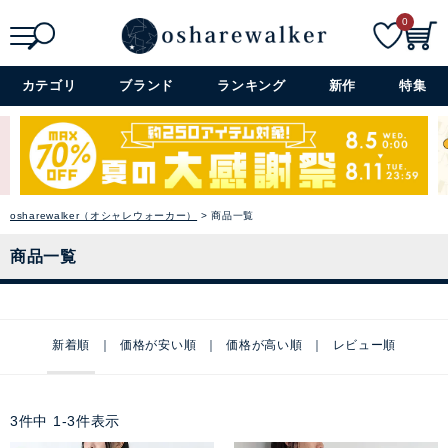
0
検索
詳細検索+
カテゴリ
ブランド
ランキング
新作
特集
osharewalker（オシャレウォーカー）
商品一覧
商品一覧
新着順
価格が安い順
価格が高い順
レビュー順
3
件中
1
-
3
件表示