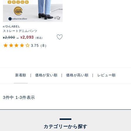
n'OrLABEL
ストレートデニムパンツ
2,093
2,990
¥
¥
税込
3.75
（8）
新着順
価格が安い順
価格が高い順
レビュー順
3
件中
1
-
3
件表示
カテゴリーから探す