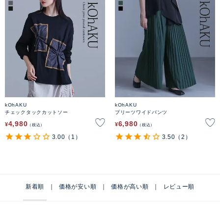
kOhAKU
kOhAKU
チェックタックカットソー
プリーツワイドパンツ
4,980
6,980
¥
¥
税込
税込
3.00
（1）
3.50
（2）
新着順
価格が安い順
価格が高い順
レビュー順