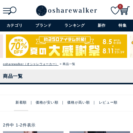
0
検索
詳細検索+
カテゴリ
ブランド
ランキング
新作
特集
osharewalker（オシャレウォーカー）
商品一覧
商品一覧
新着順
価格が安い順
価格が高い順
レビュー順
2
件中
1
-
2
件表示