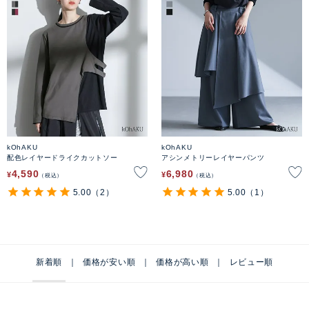
kOhAKU
kOhAKU
配色レイヤードライクカットソー
アシンメトリーレイヤーパンツ
4,590
6,980
¥
¥
税込
税込
5.00
（2）
5.00
（1）
新着順
価格が安い順
価格が高い順
レビュー順