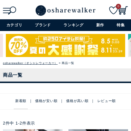
0
検索
詳細検索+
カテゴリ
ブランド
ランキング
新作
特集
osharewalker（オシャレウォーカー）
商品一覧
商品一覧
新着順
価格が安い順
価格が高い順
レビュー順
2
件中
1
-
2
件表示