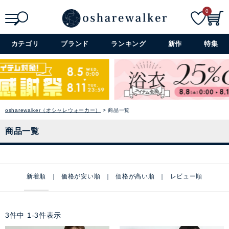
0
検索
詳細検索+
カテゴリ
ブランド
ランキング
新作
特集
osharewalker（オシャレウォーカー）
商品一覧
商品一覧
新着順
価格が安い順
価格が高い順
レビュー順
3
件中
1
-
3
件表示