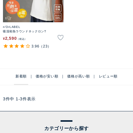
n'OrLABEL
吸湿発熱ラウンドネックロンT
2,590
¥
税込
3.96
（23）
新着順
価格が安い順
価格が高い順
レビュー順
3
件中
1
-
3
件表示
カテゴリーから探す