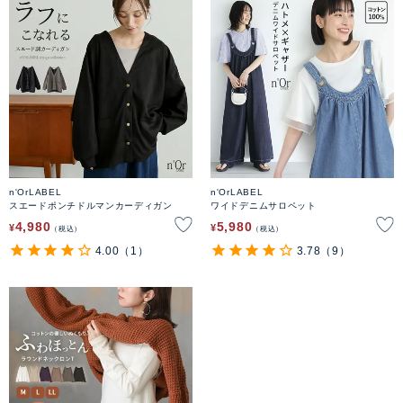
n'OrLABEL
n'OrLABEL
スエードポンチドルマンカーディガン
ワイドデニムサロペット
4,980
5,980
¥
¥
税込
税込
4.00
（1）
3.78
（9）