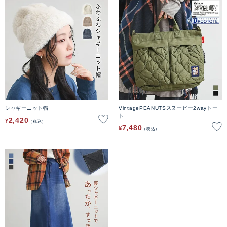
シャギーニット帽
VintagePEANUTSスヌーピー2wayトー
ト
2,420
¥
税込
7,480
¥
税込