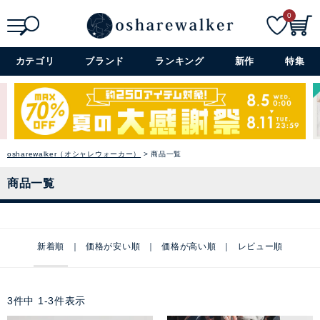
0
検索
詳細検索+
カテゴリ
ブランド
ランキング
新作
特集
osharewalker（オシャレウォーカー）
商品一覧
商品一覧
新着順
価格が安い順
価格が高い順
レビュー順
3
件中
1
-
3
件表示