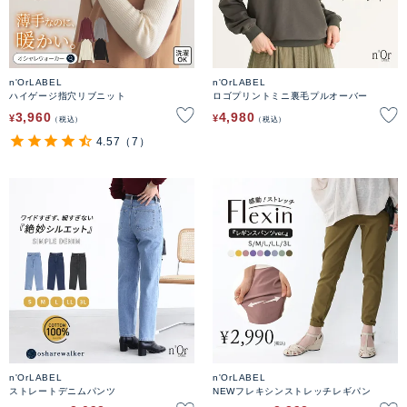
n'OrLABEL
n'OrLABEL
ハイゲージ指穴リブニット
ロゴプリントミニ裏毛プルオーバー
3,960
4,980
¥
¥
税込
税込
4.57
（7）
n'OrLABEL
n'OrLABEL
ストレートデニムパンツ
NEWフレキシンストレッチレギパン