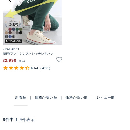
n'OrLABEL
NEWフレキシンストレッチレギパン
2,990
¥
税込
4.64
（456）
新着順
価格が安い順
価格が高い順
レビュー順
9
件中
1
-
9
件表示