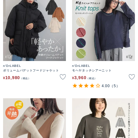
n'OrLABEL
n'OrLABEL
ボリュームパデットフードジャケット
モヘヤタッチシアーニット
10,980
3,960
¥
¥
税込
税込
4.00
（5）