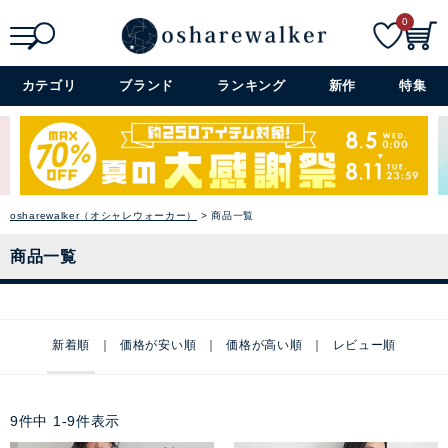
0
検索
詳細検索+
カテゴリ
ブランド
ランキング
新作
特集
osharewalker（オシャレウォーカー）
商品一覧
商品一覧
新着順
価格が安い順
価格が高い順
レビュー順
9
件中
1
-
9
件表示