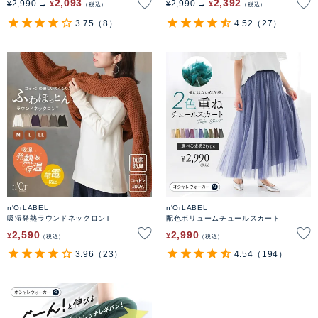
2,093
2,392
2,990
2,990
¥
¥
¥
¥
税込
税込
3.75
（8）
4.52
（27）
n'OrLABEL
n'OrLABEL
吸湿発熱ラウンドネックロンT
配色ボリュームチュールスカート
2,590
2,990
¥
¥
税込
税込
3.96
（23）
4.54
（194）