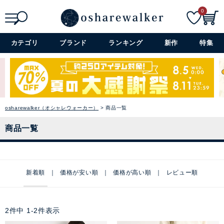
0
検索
詳細検索+
カテゴリ
ブランド
ランキング
新作
特集
osharewalker（オシャレウォーカー）
商品一覧
商品一覧
新着順
価格が安い順
価格が高い順
レビュー順
2
件中
1
-
2
件表示