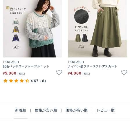
n'OrLABEL
n'OrLABEL
配色パッチワークケーブルニット
ナイロン裏フリースフレアスカート
5,980
4,980
¥
¥
税込
税込
4.67
（6）
新着順
価格が安い順
価格が高い順
レビュー順