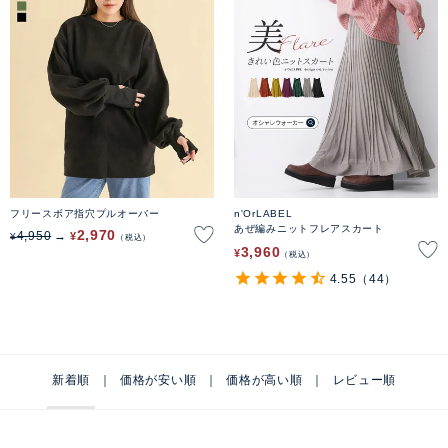
フリースボア指穴プルオーバー
n'OrLABEL
あぜ編みニットフレアスカート
2,970
4,950
¥
¥
税込
3,960
¥
税込
4.55
（44）
新着順
価格が安い順
価格が高い順
レビュー順