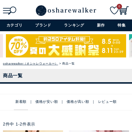
0
検索
詳細検索+
カテゴリ
ブランド
ランキング
新作
特集
osharewalker（オシャレウォーカー）
商品一覧
商品一覧
新着順
価格が安い順
価格が高い順
レビュー順
2
件中
1
-
2
件表示