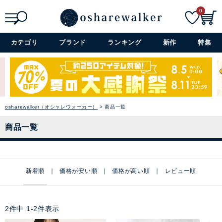
0
検索
詳細検索+
カテゴリ
ブランド
ランキング
新作
特集
osharewalker（オシャレウォーカー）
商品一覧
商品一覧
新着順
価格が安い順
価格が高い順
レビュー順
2
件中
1
-
2
件表示