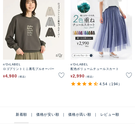
n'OrLABEL
n'OrLABEL
ロゴプリントミニ裏毛プルオーバー
配色ボリュームチュールスカート
4,980
2,990
¥
¥
税込
税込
4.54
（194）
新着順
価格が安い順
価格が高い順
レビュー順