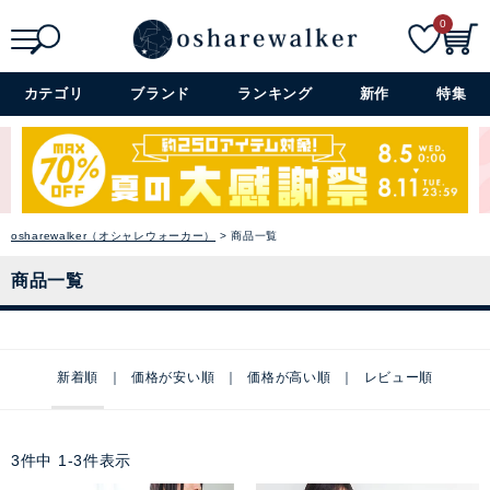
0
検索
詳細検索+
カテゴリ
ブランド
ランキング
新作
特集
osharewalker（オシャレウォーカー）
商品一覧
商品一覧
新着順
価格が安い順
価格が高い順
レビュー順
3
件中
1
-
3
件表示