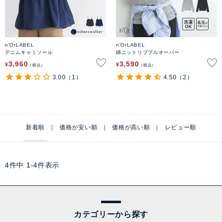
n'OrLABEL
n'OrLABEL
デニムキャミソール
綿ニットリブプルオーバー
3,960
3,590
¥
¥
税込
税込
3.00
（1）
4.50
（2）
新着順
価格が安い順
価格が高い順
レビュー順
4
件中
1
-
4
件表示
カテゴリーから探す