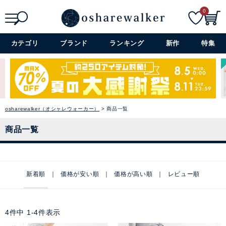
0
検索
詳細検索+
カテゴリ
ブランド
ランキング
新作
特集
osharewalker（オシャレウォーカー）
商品一覧
商品一覧
新着順
価格が安い順
価格が高い順
レビュー順
4
件中
1
-
4
件表示