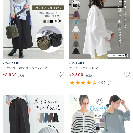
n'OrLABEL
n'OrLABEL
メッシュ巾着ショルダーバッグ
バスクコットンロンT
3,960
2,590
¥
¥
税込
税込
4.00
（4）