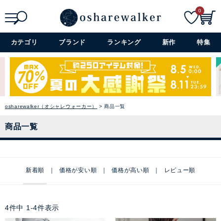
0
検索
詳細検索+
カテゴリ
ブランド
ランキング
新作
特集
osharewalker（オシャレウォーカー）
商品一覧
商品一覧
新着順
価格が安い順
価格が高い順
レビュー順
4
件中
1
-
4
件表示