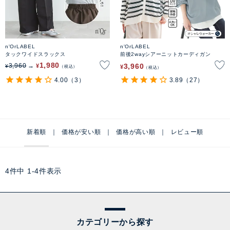
n'OrLABEL
n'OrLABEL
タックワイドスラックス
前後2wayシアーニットカーディガン
1,980
3,960
3,960
¥
¥
¥
税込
税込
4.00
（3）
3.89
（27）
新着順
価格が安い順
価格が高い順
レビュー順
4
件中
1
-
4
件表示
カテゴリーから探す