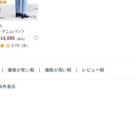
EL
トデニムパンツ
2,093
¥
税込
3.75
（8）
価格が安い順
価格が高い順
レビュー順
5
件表示