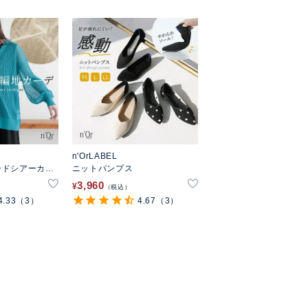
n'OrLABEL
ードシアーカー
ニットパンプス
3,960
¥
税込
4.33
（3）
4.67
（3）