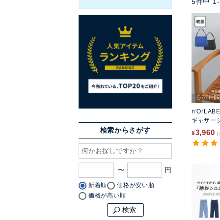
5
件中
1
-
n'OrLAB
ギャザー
検索からさがす
3,960
¥
〜
新着順
価格が安い順
価格が高い順
検索