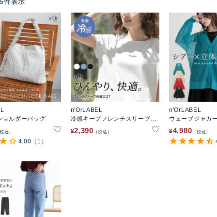
5
件表示
EL
n'OrLABEL
n'OrLABEL
ショルダーバッグ
冷感キープフレンチスリーブ刺
ウェーブジャカ
繍カットソー
ディガン
2,390
4,980
¥
¥
税込
税込
税込
4.00
（1）